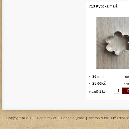
713 Kytička malá
36 mm
ro
25.00Kč
cen
v sadě
1 ks