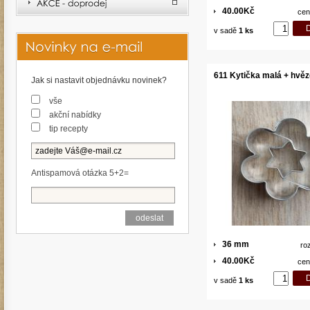
40.00Kč
cen
v sadě
1 ks
611 Kytička malá + hvěz
Jak si nastavit objednávku novinek?
vše
akční nabídky
tip recepty
Antispamová otázka 5+2=
36 mm
ro
40.00Kč
cen
v sadě
1 ks