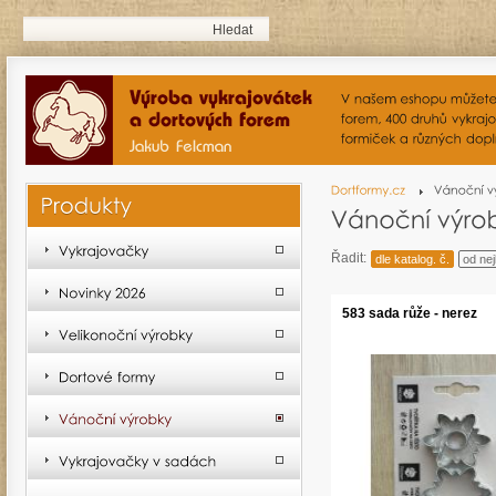
Řadit:
dle katalog. č.
od nej
583 sada růže - nerez