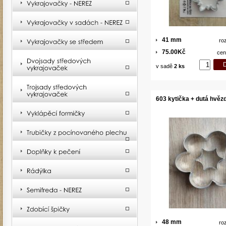
41 mm
ro
75.00Kč
cen
v sadě
2 ks
603 kytička + dutá hvěz
48 mm
ro