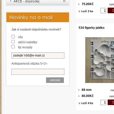
75.00Kč
cen
v sadě
3 ks
534 figurky jablko
Jak si nastavit objednávku novinek?
vše
akční nabídky
tip recepty
Antispamová otázka 5+2=
68 mm
ro
80.00Kč
cen
v sadě
4 ks