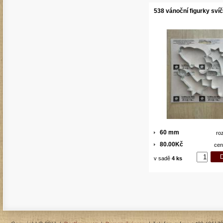
538 vánoční figurky sví
60 mm
ro
80.00Kč
cen
v sadě
4 ks