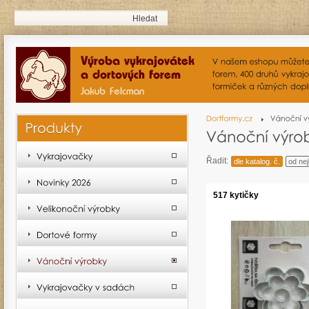
Řadit:
dle katalog. č.
od nej
517 kytičky