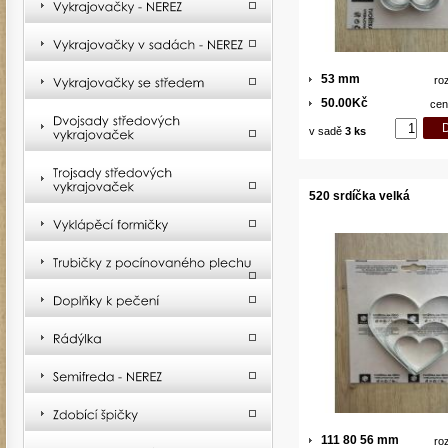
53 mm
ro
50.00Kč
cen
v sadě
3 ks
520 srdíčka velká
111 80 56 mm
ro