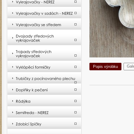
Gale
Popis výrobku