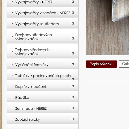
Gale
Popis výrobku