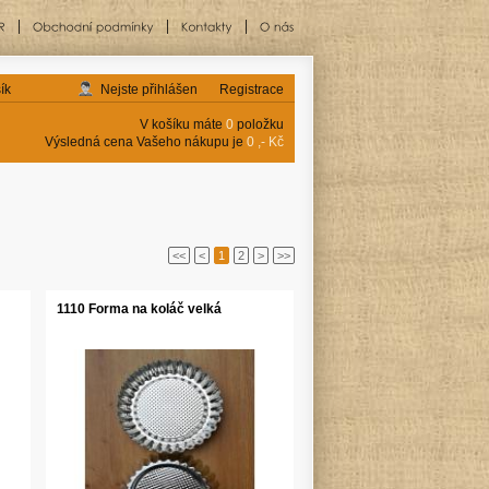
ík
Nejste přihlášen
Registrace
V košíku máte
0
položku
Výsledná cena Vašeho nákupu je
0 ,- Kč
<<
<
1
2
>
>>
1110 Forma na koláč velká