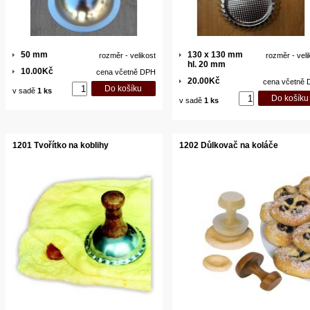
50 mm
130 x 130 mm
rozměr - velikost
rozměr - veli
hl. 20 mm
10.00Kč
cena včetně DPH
20.00Kč
cena včetně
v sadě
1 ks
v sadě
1 ks
1201 Tvořítko na koblihy
1202 Důlkovač na koláče