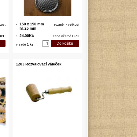
150 x 150 mm
kost
rozměr - velikost
hl. 25 mm
24.00Kč
 DPH
cena včetně DPH
v sadě
1 ks
1203 Rozvalovací váleček