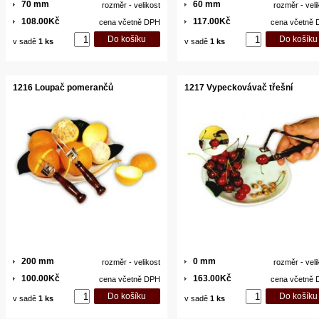
70 mm
60 mm
rozměr - velikost
rozměr - veli
108.00Kč
117.00Kč
cena včetně DPH
cena včetně
v sadě
1 ks
v sadě
1 ks
1216 Loupač pomerančů
1217 Vypeckovávač třešní
200 mm
0 mm
rozměr - velikost
rozměr - veli
100.00Kč
163.00Kč
cena včetně DPH
cena včetně
v sadě
1 ks
v sadě
1 ks