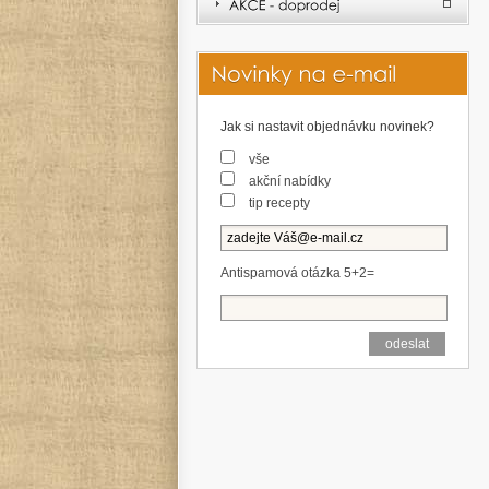
Jak si nastavit objednávku novinek?
vše
akční nabídky
tip recepty
Antispamová otázka 5+2=