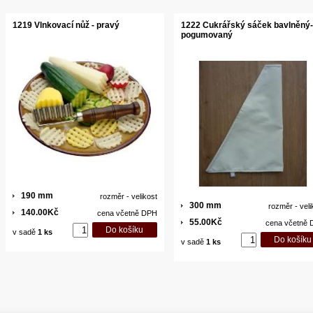
1219 Vlnkovací nůž - pravý
1222 Cukrářský sáček bavlněný-
pogumovaný
190 mm
rozměr - velikost
300 mm
rozměr - veli
140.00Kč
cena včetně DPH
55.00Kč
cena včetně
v sadě
1 ks
v sadě
1 ks