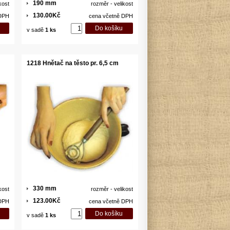
190 mm
kost
rozměr - velikost
130.00Kč
 DPH
cena včetně DPH
v sadě
1 ks
1218 Hnětač na těsto pr. 6,5 cm
330 mm
kost
rozměr - velikost
123.00Kč
 DPH
cena včetně DPH
v sadě
1 ks