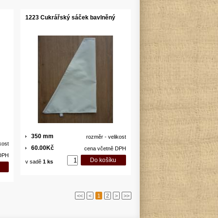
1223 Cukrářský sáček bavlněný
350 mm
rozměr - velikost
kost
60.00Kč
cena včetně DPH
 DPH
v sadě
1 ks
<<
<
1
2
>
>>