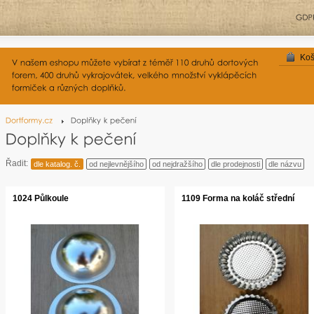
Koš
Řadit:
dle katalog. č.
od nejlevnějšího
od nejdražšího
dle prodejnosti
dle názvu
1024 Půlkoule
1109 Forma na koláč střední