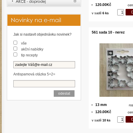
120.00Kč
cen
v sadě
6 ks
561 sada 10 - nerez
Jak si nastavit objednávku novinek?
vše
akční nabídky
tip recepty
Antispamová otázka 5+2=
13 mm
ro
120.00Kč
cen
v sadě
10 ks