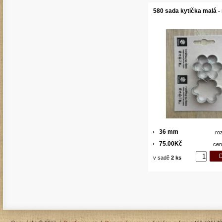
580 sada kytička malá -
36 mm
ro
75.00Kč
cen
v sadě
2 ks