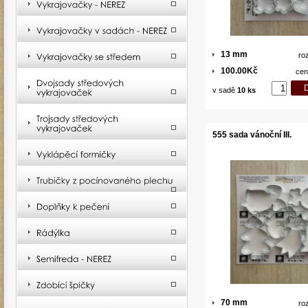
13 mm
ro
100.00Kč
cen
v sadě
10 ks
555 sada vánoční III.
70 mm
ro