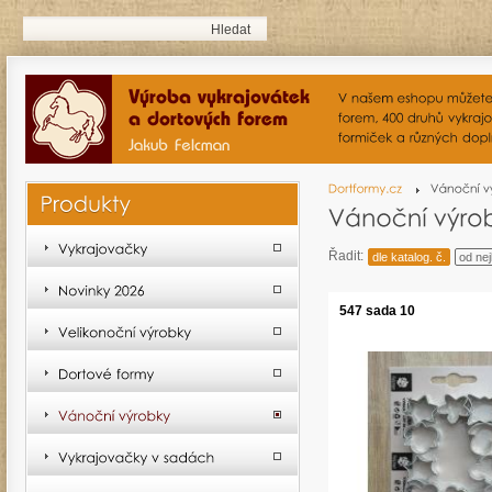
Řadit:
dle katalog. č.
od nej
547 sada 10