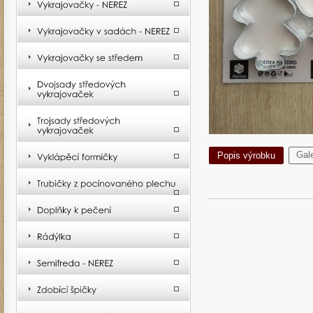
Gale
Popis výrobku