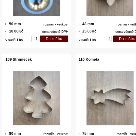
50 mm
48 mm
rozměr - velikost
rozměr - veli
10.00Kč
25.00Kč
cena včetně DPH
cena včetně
v sadě
1 ks
v sadě
1 ks
109 Stromeček
110 Kometa
80 mm
75 mm
rozměr - velikost
rozměr - veli