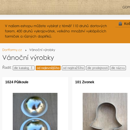
Koš
Řadit:
dle katalog. č.
od nejlevnějšího
od nejdražšího
dle prodejnosti
dle názvu
1024 Půlkoule
101 Zvonek