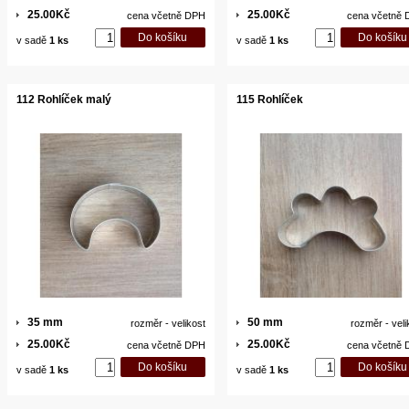
25.00Kč
25.00Kč
cena včetně DPH
cena včetně
v sadě
1 ks
v sadě
1 ks
112 Rohlíček malý
115 Rohlíček
35 mm
50 mm
rozměr - velikost
rozměr - veli
25.00Kč
25.00Kč
cena včetně DPH
cena včetně
v sadě
1 ks
v sadě
1 ks