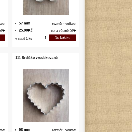
57 mm
kost
rozměr - velikost
25.00Kč
 DPH
cena včetně DPH
v sadě
1 ks
111 Srdíčko vroubkované
58 mm
kost
rozměr - velikost