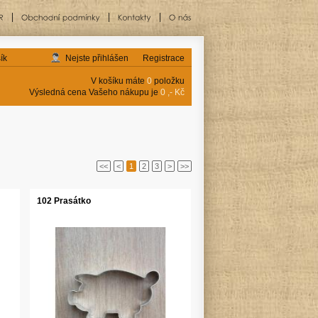
ík
Nejste přihlášen
Registrace
V košíku máte
0
položku
Výsledná cena Vašeho nákupu je
0 ,- Kč
<<
<
1
2
3
>
>>
102 Prasátko