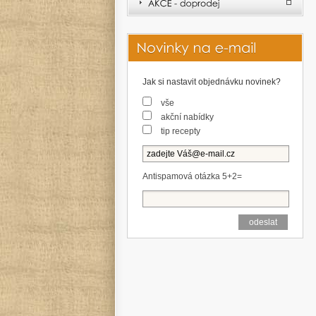
Jak si nastavit objednávku novinek?
vše
akční nabídky
tip recepty
Antispamová otázka 5+2=