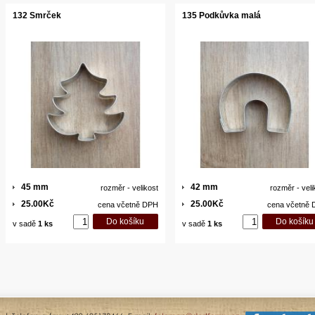
132 Smrček
135 Podkůvka malá
45 mm
42 mm
rozměr - velikost
rozměr - veli
25.00Kč
25.00Kč
cena včetně DPH
cena včetně
v sadě
1 ks
v sadě
1 ks