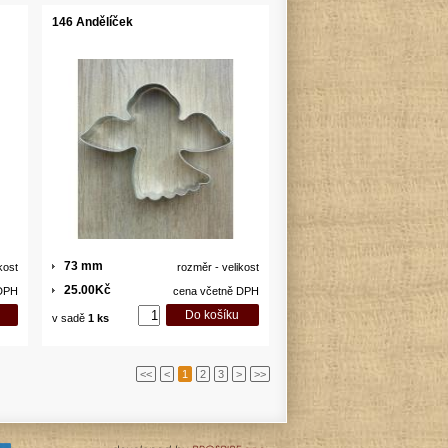
146 Andělíček
73 mm
kost
rozměr - velikost
25.00Kč
 DPH
cena včetně DPH
v sadě
1 ks
<<
<
1
2
3
>
>>