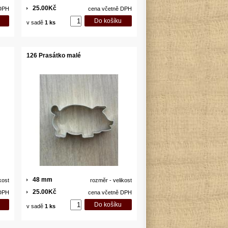
25.00Kč
 DPH
cena včetně DPH
v sadě
1 ks
126 Prasátko malé
48 mm
kost
rozměr - velikost
25.00Kč
 DPH
cena včetně DPH
v sadě
1 ks