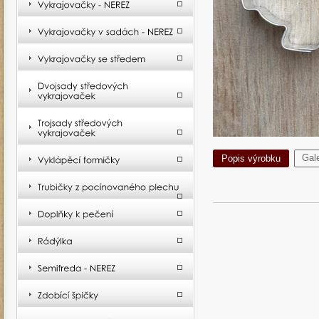
Gale
Popis výrobku