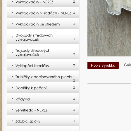
Gale
Popis výrobku