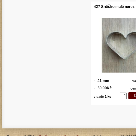
427 Srdíčko malé nerez
41 mm
ro
30.00Kč
cen
v sadě
1 ks