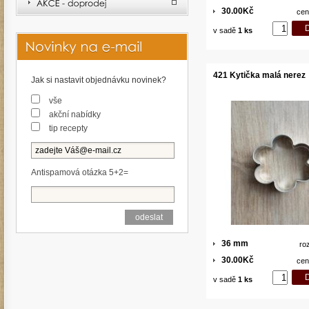
30.00Kč
cen
v sadě
1 ks
421 Kytička malá nerez
Jak si nastavit objednávku novinek?
vše
akční nabídky
tip recepty
Antispamová otázka 5+2=
36 mm
ro
30.00Kč
cen
v sadě
1 ks