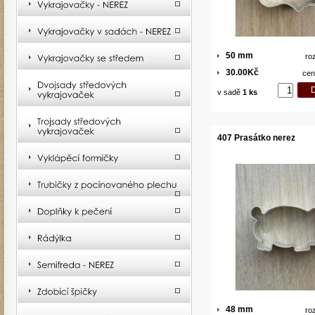
50 mm
ro
30.00Kč
cen
v sadě
1 ks
407 Prasátko nerez
48 mm
ro