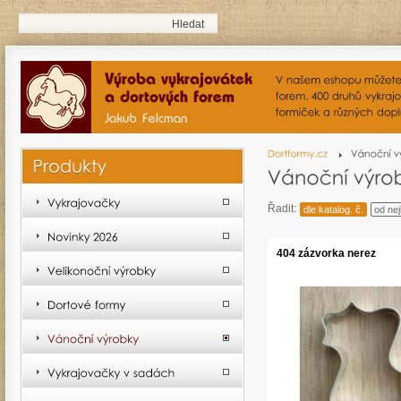
Řadit:
dle katalog. č.
od nej
404 zázvorka nerez