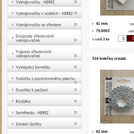
41 mm
ro
75.00Kč
cen
v sadě
2 ks
516 kolečka vroubk.
62 mm
ro