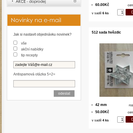
60.00Kč
cen
v sadě
6 ks
512 sada hvězdic
Jak si nastavit objednávku novinek?
vše
akční nabídky
tip recepty
Antispamová otázka 5+2=
42 mm
ro
50.00Kč
cen
v sadě
4 ks