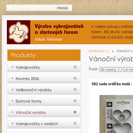
Řadit:
dle katalog. č.
od nej
582 sada srdíčka malá -