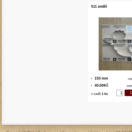
511 anděl
155 mm
ro
40.00Kč
cen
v sadě
1 ks