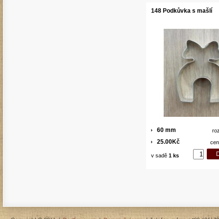
148 Podkůvka s mašlí
60 mm
ro
25.00Kč
cen
v sadě
1 ks