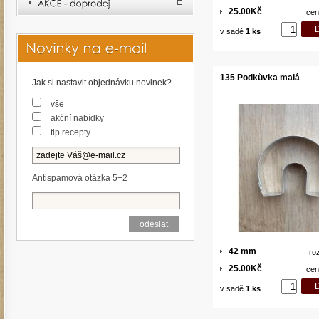
25.00Kč
cen
v sadě
1 ks
135 Podkůvka malá
Jak si nastavit objednávku novinek?
vše
akční nabídky
tip recepty
Antispamová otázka 5+2=
42 mm
ro
25.00Kč
cen
v sadě
1 ks