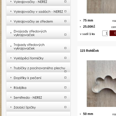
75 mm
ro
25.00Kč
cen
v sadě
1 ks
115 Rohlíček
50 mm
ro