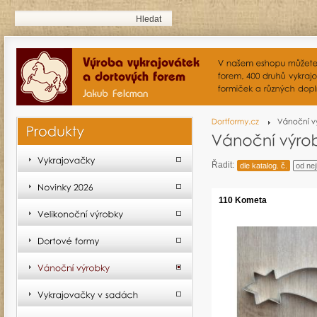
Řadit:
dle katalog. č.
od nej
110 Kometa