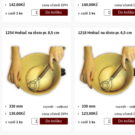
142.00Kč
140.00Kč
cena včetně DPH
cena včetně
v sadě
1 ks
v sadě
1 ks
1254 Hnětač na těsto pr. 8,5 cm
1218 Hnětač na těsto pr. 6,5 cm
330 mm
330 mm
rozměr - velikost
rozměr - veli
130.00Kč
123.00Kč
cena včetně DPH
cena včetně
v sadě
1 ks
v sadě
1 ks