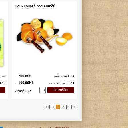
1216 Loupač pomerančů
200 mm
kost
rozměr - velikost
100.00Kč
 DPH
cena včetně DPH
v sadě
1 ks
<<
<
1
2
>
>>