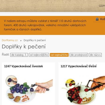
Koš
Řadit:
dle katalog. č.
od nejlevnějšího
od nejdražšího
dle prodejnosti
dle názvu
1247 Vypeckovávač švestek
1217 Vypeckovávač třešní