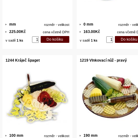
mm
0 mm
rozměr - velikost
rozměr - veli
225.00Kč
163.00Kč
cena včetně DPH
cena včetně
v sadě
1 ks
v sadě
1 ks
1244 Kráječ špaget
1219 Vlnkovací nůž - pravý
100 mm
190 mm
rozměr - velikost
rozměr - veli