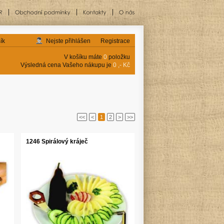
ík
Nejste přihlášen
Registrace
V košíku máte
0
položku
Výsledná cena Vašeho nákupu je
0 ,- Kč
<<
<
1
2
>
>>
1246 Spirálový kráječ