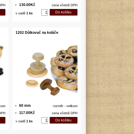
130.00Kč
 DPH
cena včetně DPH
v sadě
1 ks
1202 Důlkovač na koláče
60 mm
kost
rozměr - velikost
117.00Kč
 DPH
cena včetně DPH
v sadě
1 ks