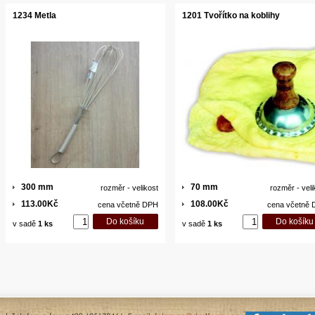
1234 Metla
1201 Tvořítko na koblihy
300 mm
70 mm
rozměr - velikost
rozměr - veli
113.00Kč
108.00Kč
cena včetně DPH
cena včetně
v sadě
1 ks
v sadě
1 ks