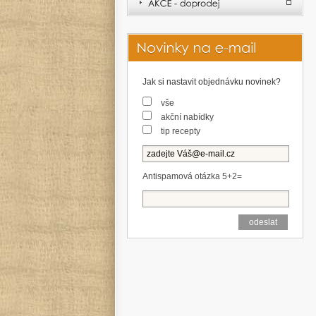
Jak si nastavit objednávku novinek?
vše
akční nabídky
tip recepty
Antispamová otázka 5+2=