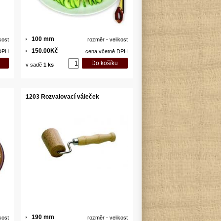
100 mm
kost
rozměr - velikost
150.00Kč
 DPH
cena včetně DPH
v sadě
1 ks
1203 Rozvalovací váleček
190 mm
kost
rozměr - velikost