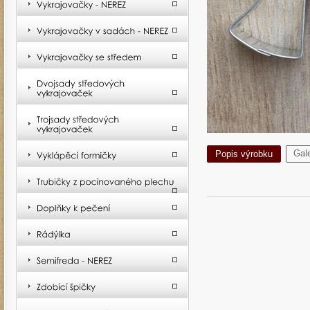
Gale
Popis výrobku