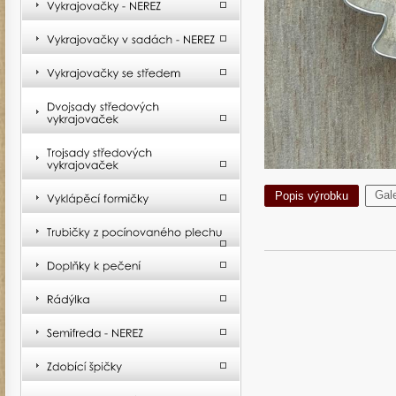
Gale
Popis výrobku