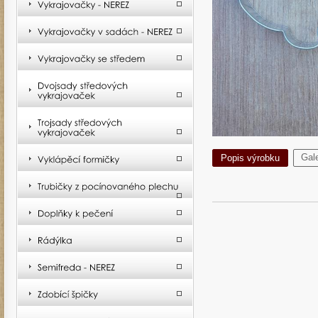
Gale
Popis výrobku